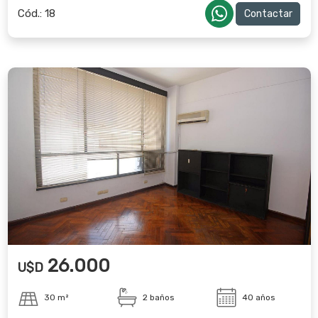
Cód.:
18
Contactar
26.000
U$D
30 m²
2 baños
40 años