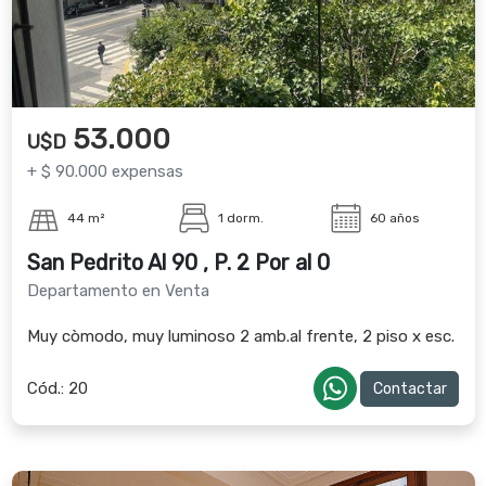
53.000
U$D
+ $ 90.000 expensas
44 m²
1 dorm.
60 años
San Pedrito Al 90 , P. 2 Por al 0
Departamento en Venta
Muy còmodo, muy luminoso 2 amb.al frente, 2 piso x esc.
Cód.:
20
Contactar