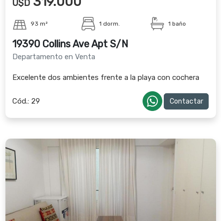
319.000
U$D
93 m²
1 dorm.
1 baño
19390 Collins Ave Apt S/N
Departamento en Venta
Excelente dos ambientes frente a la playa con cochera
Cód.:
29
Contactar