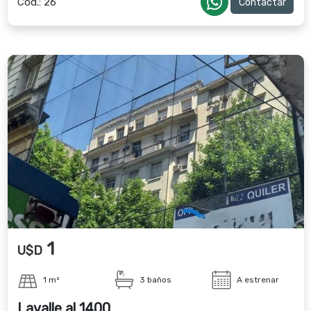
Cód.:
26
Contactar
1
U$D
1 m²
3 baños
A estrenar
Lavalle al 1400